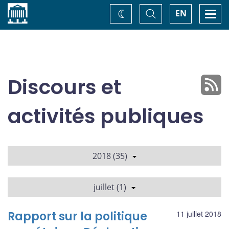
Accueil
Basculer
Togg
EN
Changez
la
navi
recherche
de
thème
Discours et
activités publiques
2018 (35)
juillet (1)
Rapport sur la politique
11 juillet 2018