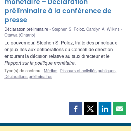
monétaire – Déclaration
préliminaire à la conférence de
presse
Déclaration préliminaire
Stephen S. Poloz
,
Carolyn A. Wilkins
Ottawa (Ontario)
Le gouverneur, Stephen S. Poloz, traite des principaux
enjeux liés aux délibérations du Conseil de direction
entourant la décision relative au taux directeur et le
Rapport sur la politique monétaire
.
Type(s) de contenu
:
Médias
,
Discours et activités publiques
,
Déclarations préliminaires
Partager
Partager
Partager
Part
cette
cette
cette
cette
page
page
page
page