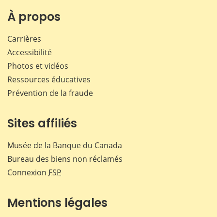
sur
sur
sur
par
Facebook
X
LinkedIn
courr
À propos
Carrières
Accessibilité
Photos et vidéos
Ressources éducatives
Prévention de la fraude
Sites affiliés
Musée de la Banque du Canada
Bureau des biens non réclamés
Connexion
FSP
Mentions légales