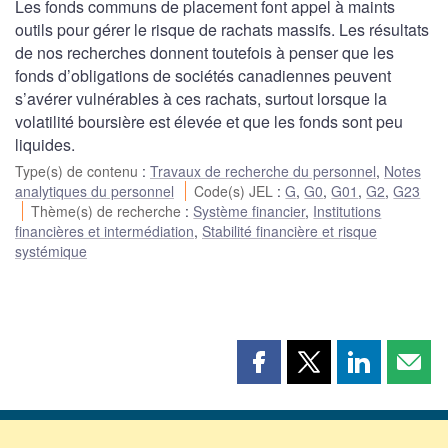
Les fonds communs de placement font appel à maints
outils pour gérer le risque de rachats massifs. Les résultats
de nos recherches donnent toutefois à penser que les
fonds d’obligations de sociétés canadiennes peuvent
s’avérer vulnérables à ces rachats, surtout lorsque la
volatilité boursière est élevée et que les fonds sont peu
liquides.
Type(s) de contenu
:
Travaux de recherche du personnel
,
Notes
analytiques du personnel
Code(s) JEL
:
G
,
G0
,
G01
,
G2
,
G23
Thème(s) de recherche
:
Système financier
,
Institutions
financières et intermédiation
,
Stabilité financière et risque
systémique
Partager
Partager
Partager
Part
cette
cette
cette
cette
page
page
page
page
sur
sur
sur
par