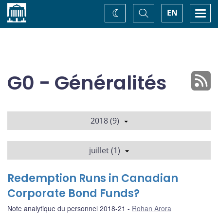
Accueil
Basculer
Togg
EN
Changez
la
navi
recherche
de
thème
G0 - Généralités
2018 (9)
juillet (1)
Redemption Runs in Canadian
Corporate Bond Funds?
Note analytique du personnel 2018-21
Rohan Arora