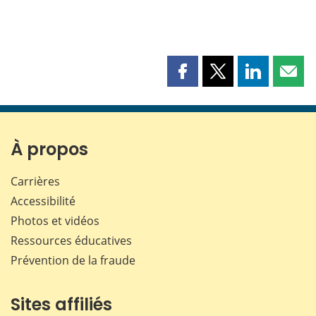
Partager
Partager
Partager
Part
cette
cette
cette
cette
page
page
page
page
sur
sur
sur
par
Facebook
X
LinkedIn
courr
À propos
Carrières
Accessibilité
Photos et vidéos
Ressources éducatives
Prévention de la fraude
Sites affiliés