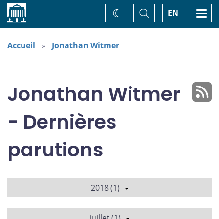
Accueil
Basculer
Togg
EN
Changez
la
navi
recherche
de
thème
Accueil
Jonathan Witmer
Jonathan Witmer
- Dernières
parutions
2018 (1)
juillet (1)