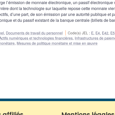
rge l’émission de monnaie électronique, un passif électronique
ière dont la technologie sur laquelle repose cette monnaie vien
ctifs, d’une part, de son émission par une autorité publique et 
tronique et du passif existant de la banque centrale (billets de b
nel
,
Documents de travail du personnel
Code(s) JEL
:
E
,
E4
,
E42
,
E5
Actifs numériques et technologies financières
,
Infrastructures de paiem
monétaire
,
Mesures de politique monétaire et mise en œuvre
 affiliés
Mentions légales