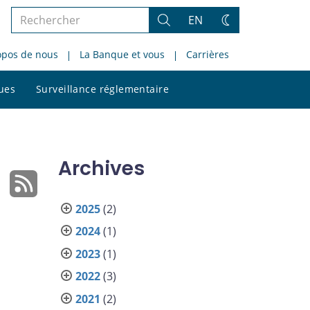
Rechercher
EN
Rechercher
Changez
dans
de
opos de nous
La Banque et vous
Carrières
le
thème
site
Rechercher
ques
Surveillance réglementaire
dans
le
site
Archives
2025
(2)
2024
(1)
2023
(1)
2022
(3)
2021
(2)