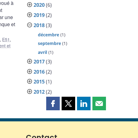
 voué à
2020
(6)
t
2019
(2)
par une
anque et
2018
(3)
décembre
(1)
,
E51
,
septembre
(1)
ent et
avril
(1)
2017
(3)
2016
(2)
2015
(1)
2012
(2)
Partager
Partager
Partager
Partager
cette
cette
cette
cette
page
page
page
page
sur
sur
sur
par
Facebook
X
LinkedIn
courriel
Contact