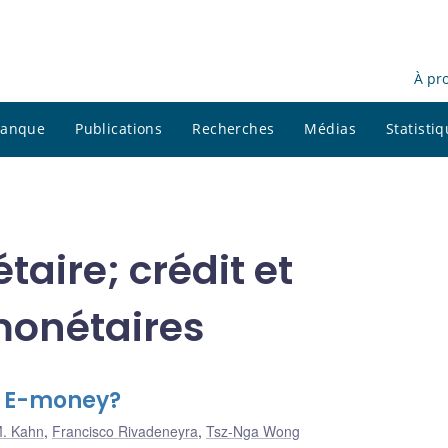
À pr
 banque
Publications
Recherches
Médias
Statisti
aire; crédit et
monétaires
e E-money?
M. Kahn
,
Francisco Rivadeneyra
,
Tsz-Nga Wong