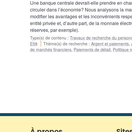
Une banque centrale devrait-elle prendre en cha
circuler dans l’économie? Nous analysons la man
modifier les avantages et les inconvénients respe
entité privée et, d’autre part, de la monnaie élec
réserves, par exemple).
Type(s) de contenu
:
Travaux de recherche du person
E58
Thème(s) de recherche
:
Argent et paiements
,
de marchés financiers
,
Paiements de détail
,
Politique 
À propos
Sites