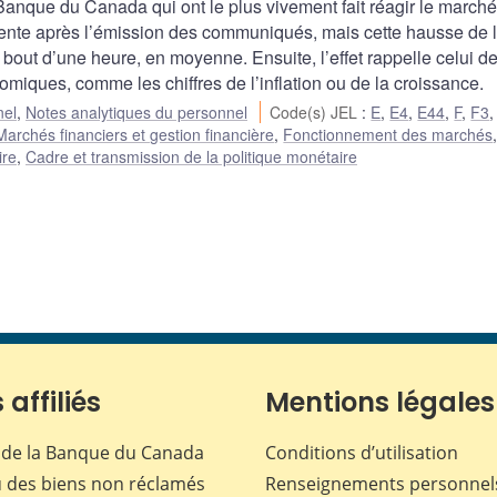
nque du Canada qui ont le plus vivement fait réagir le march
mente après l’émission des communiqués, mais cette hausse de 
u bout d’une heure, en moyenne. Ensuite, l’effet rappelle celui d
iques, comme les chiffres de l’inflation ou de la croissance.
nel
,
Notes analytiques du personnel
Code(s) JEL
:
E
,
E4
,
E44
,
F
,
F3
Marchés financiers et gestion financière
,
Fonctionnement des marchés
ire
,
Cadre et transmission de la politique monétaire
 affiliés
Mentions légales
de la Banque du Canada
Conditions d’utilisation
 des biens non réclamés
Renseignements personnel