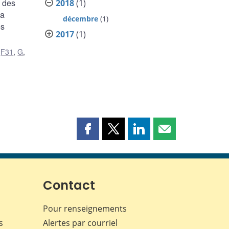
é des
2018
(1)
la
décembre
(1)
es
2017
(1)
,
F31
,
G
,
,
Partager
Partager
Partager
Partager
cette
cette
cette
cette
page
page
page
page
sur
sur
sur
par
Facebook
X
LinkedIn
courriel
Contact
Pour renseignements
s
Alertes par courriel