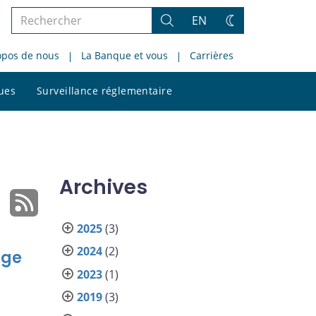
Rechercher
EN
Rechercher
Changez
dans
de
opos de nous
La Banque et vous
Carrières
le
thème
site
Rechercher
ques
Surveillance réglementaire
dans
le
site
Archives
2025
(3)
2024
(2)
nge
2023
(1)
2019
(3)