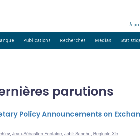
À pr
 banque
Publications
Recherches
Médias
Statisti
ernières parutions
netary Policy Announcements on Excha
chiev
,
Jean-Sébastien Fontaine
,
Jabir Sandhu
,
Reginald Xie