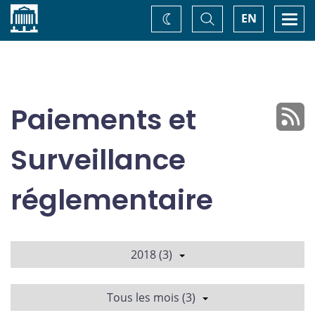
Accueil
Basculer
Togg
EN
Changez
la
navi
recherche
de
thème
Paiements et
Surveillance
réglementaire
2018 (3)
Tous les mois (3)