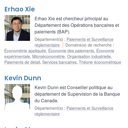
Erhao Xie
Erhao Xie est chercheur principal au
Département des Opérations bancaires et
paiements (BAP).
Département(s)
:
Paiements et Surveillance
réglementaire
Domaine(s) de recherche
:
Économétrie appliquée
,
Économie des paiements
,
Économie
expérimentale
,
Microéconométrie
,
Organisation industrielle
,
Paiements de détail
,
Services bancaires
,
Théorie économétrique
Kevin Dunn
Kevin Dunn est Conseiller politique au
département de Supervision de la Banque
du Canada.
Département(s)
:
Paiements et Surveillance
réglementaire