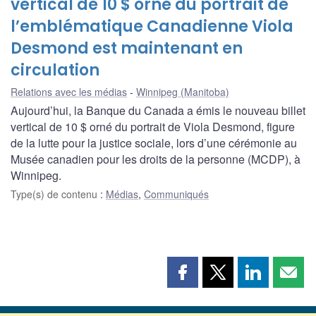
vertical de 10 $ orné du portrait de
l’emblématique Canadienne Viola
Desmond est maintenant en
circulation
Relations avec les médias
Winnipeg (Manitoba)
Aujourd’hui, la Banque du Canada a émis le nouveau billet
vertical de 10 $ orné du portrait de Viola Desmond, figure
de la lutte pour la justice sociale, lors d’une cérémonie au
Musée canadien pour les droits de la personne (MCDP), à
Winnipeg.
Type(s) de contenu
:
Médias
,
Communiqués
Partager
Partager
Partager
Part
cette
cette
cette
cette
page
page
page
page