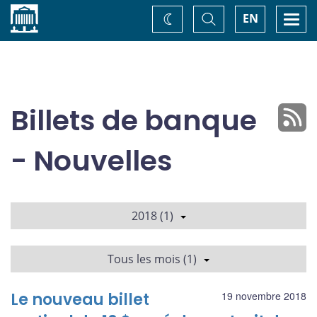
Accueil
Basculer
Togg
EN
Changez
la
navi
recherche
de
thème
Billets de banque
- Nouvelles
2018 (1)
Tous les mois (1)
Le nouveau billet
19 novembre 2018