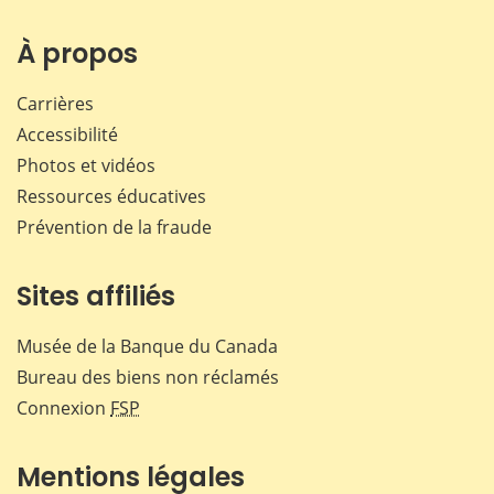
sur
sur
sur
par
Facebook
X
LinkedIn
courr
À propos
Carrières
Accessibilité
Photos et vidéos
Ressources éducatives
Prévention de la fraude
Sites affiliés
Musée de la Banque du Canada
Bureau des biens non réclamés
Connexion
FSP
Mentions légales