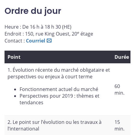
sur
sur
sur
par
Ordre du jour
Facebook
X
LinkedIn
courriel
Heure : De 16 h à 18 h 30 (HE)
e
Endroit : 150, rue King Ouest, 20
étage
Contact :
Courriel
Point
Durée
1. Évolution récente du marché obligataire et
perspectives ou enjeux à court terme
60
Fonctionnement actuel du marché
min.
Perspectives pour 2019 : thèmes et
tendances
2. Le point sur l’évolution ou les travaux à
15
l’international
min.