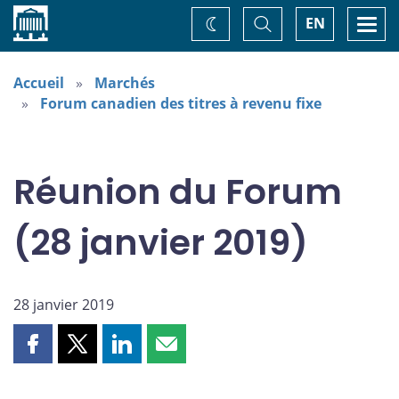
Accueil
Basculer
Togg
EN
Changez
la
navi
recherche
de
thème
Accueil
Marchés
Forum canadien des titres à revenu fixe
Réunion du Forum
(28 janvier 2019)
28 janvier 2019
Partager
Partager
Partager
Partager
cette
cette
cette
cette
page
page
page
page