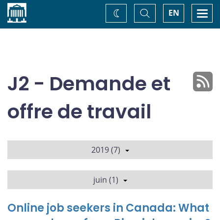
Accueil
Basculer
Togg
EN
Changez
la
navi
recherche
de
thème
J2 - Demande et
offre de travail
2019 (7)
juin (1)
Online job seekers in Canada: What