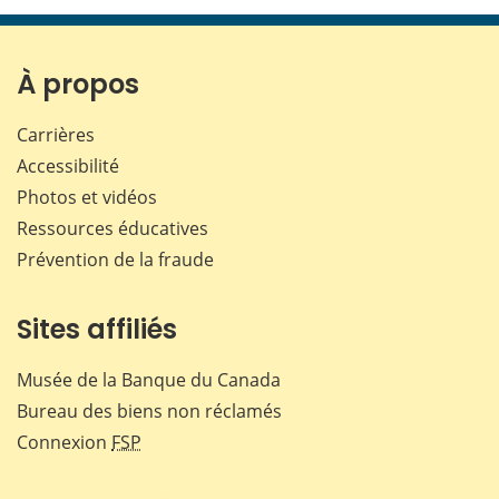
page
page
page
page
sur
sur
sur
par
Facebook
X
LinkedIn
courr
À propos
Carrières
Accessibilité
Photos et vidéos
Ressources éducatives
Prévention de la fraude
Sites affiliés
Musée de la Banque du Canada
Bureau des biens non réclamés
Connexion
FSP