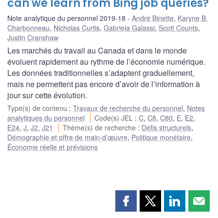
can we learn from Bing job queries?
Note analytique du personnel 2019-18
André Binette
,
Karyne B.
Charbonneau
,
Nicholas Curtis
,
Gabriela Galassi
,
Scott Counts
,
Justin Cranshaw
Les marchés du travail au Canada et dans le monde
évoluent rapidement au rythme de l’économie numérique.
Les données traditionnelles s’adaptent graduellement,
mais ne permettent pas encore d’avoir de l’information à
jour sur cette évolution.
Type(s) de contenu
:
Travaux de recherche du personnel
,
Notes
analytiques du personnel
Code(s) JEL
:
C
,
C8
,
C80
,
E
,
E2
,
E24
,
J
,
J2
,
J21
Thème(s) de recherche
:
Défis structurels
,
Démographie et offre de main-d’œuvre
,
Politique monétaire
,
Économie réelle et prévisions
Partager
Partager
Partager
Part
cette
cette
cette
cette