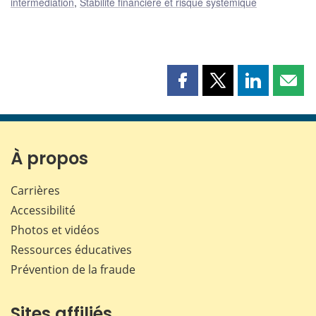
intermédiation
,
Stabilité financière et risque systémique
Partager
Partager
Partager
Part
cette
cette
cette
cette
page
page
page
page
sur
sur
sur
par
Facebook
X
LinkedIn
courr
À propos
Carrières
Accessibilité
Photos et vidéos
Ressources éducatives
Prévention de la fraude
Sites affiliés