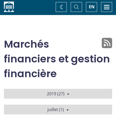
Accueil
Basculer
Togg
EN
Changez
la
navi
recherche
de
thème
Marchés
financiers et gestion
financière
2019 (27)
juillet (1)