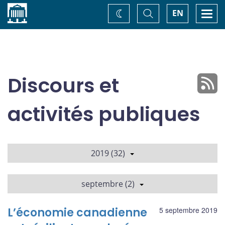
Accueil
Basculer
Togg
EN
Changez
la
navi
recherche
de
thème
Discours et
activités publiques
2019 (32)
septembre (2)
L’économie canadienne
5 septembre 2019