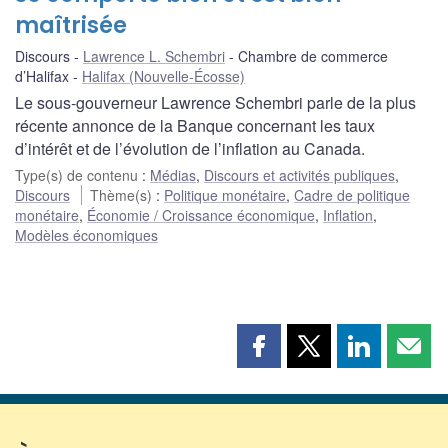
maîtrisée
Discours
Lawrence L. Schembri
Chambre de commerce
d’Halifax
Halifax (Nouvelle-Écosse)
Le sous-gouverneur Lawrence Schembri parle de la plus
récente annonce de la Banque concernant les taux
d’intérêt et de l’évolution de l’inflation au Canada.
Type(s) de contenu
:
Médias
,
Discours et activités publiques
,
Discours
Thème(s)
:
Politique monétaire
,
Cadre de politique
monétaire
,
Économie / Croissance économique
,
Inflation
,
Modèles économiques
Partager
Partager
Partager
Part
cette
cette
cette
cette
page
page
page
page
sur
sur
sur
par
Facebook
X
LinkedIn
courr