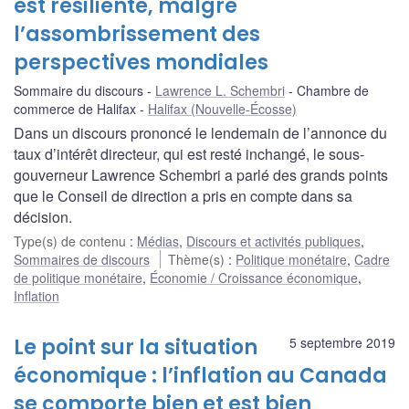
est résiliente, malgré
l’assombrissement des
perspectives mondiales
Sommaire du discours
Lawrence L. Schembri
Chambre de
commerce de Halifax
Halifax (Nouvelle-Écosse)
Dans un discours prononcé le lendemain de l’annonce du
taux d’intérêt directeur, qui est resté inchangé, le sous-
gouverneur Lawrence Schembri a parlé des grands points
que le Conseil de direction a pris en compte dans sa
décision.
Type(s) de contenu
:
Médias
,
Discours et activités publiques
,
Sommaires de discours
Thème(s)
:
Politique monétaire
,
Cadre
de politique monétaire
,
Économie / Croissance économique
,
Inflation
Le point sur la situation
5 septembre 2019
économique : l’inflation au Canada
se comporte bien et est bien