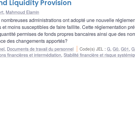
nd Liquidity Provision
rt
,
Mahmoud Elamin
de nombreuses administrations ont adopté une nouvelle réglemen
et moins susceptibles de faire faillite. Cette réglementation pré
 la quantité permises de fonds propres bancaires ainsi que des no
idence des changements apportés?
nel
,
Documents de travail du personnel
Code(s) JEL
:
G
,
G0
,
G01
,
G
tions financières et intermédiation
,
Stabilité financière et risque systémi