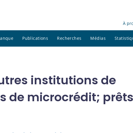
À pr
 banque
Publications
Recherches
Médias
Statisti
tres institutions de
ns de microcrédit; prêt