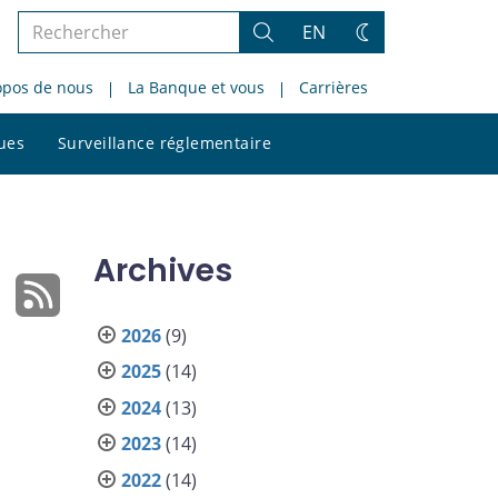
Rechercher
EN
Rechercher
Changez
dans
de
opos de nous
La Banque et vous
Carrières
le
thème
site
Rechercher
ques
Surveillance réglementaire
dans
le
site
Archives
2026
(9)
s
2025
(14)
2024
(13)
2023
(14)
2022
(14)