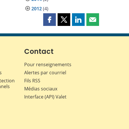
2012
(4)
Partager
Partager
Partager
Partager
cette
cette
cette
cette
page
page
page
page
sur
sur
sur
par
Facebook
X
LinkedIn
courriel
Contact
Pour renseignements
s
Alertes par courriel
tection
Fils RSS
nnels
Médias sociaux
Interface (API) Valet