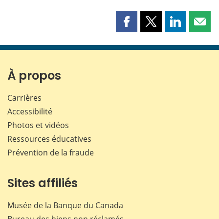
Partager
Partager
Partager
Part
cette
cette
cette
cette
page
page
page
page
sur
sur
sur
par
Facebook
X
LinkedIn
courr
À propos
Carrières
Accessibilité
Photos et vidéos
Ressources éducatives
Prévention de la fraude
Sites affiliés
Musée de la Banque du Canada
Bureau des biens non réclamés