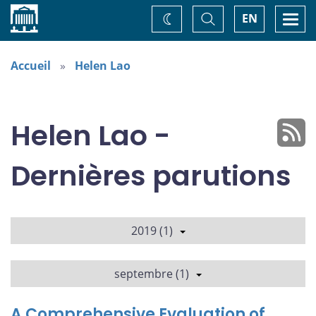
Accueil
Basculer
Togg
EN
Changez
la
navi
recherche
de
thème
Accueil
Helen Lao
Helen Lao -
Dernières parutions
2019 (1)
septembre (1)
A Comprehensive Evaluation of