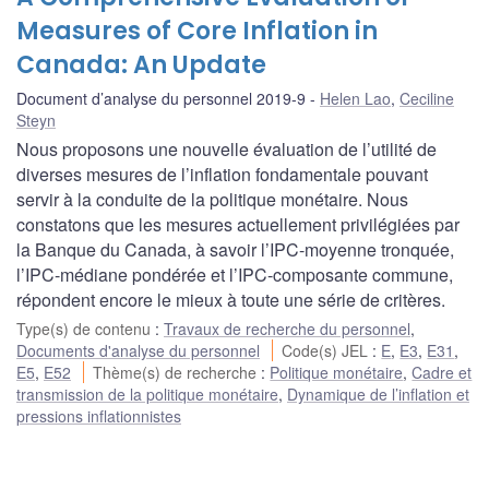
Measures of Core Inflation in
Canada: An Update
Document d’analyse du personnel 2019-9
Helen Lao
,
Ceciline
Steyn
Nous proposons une nouvelle évaluation de l’utilité de
diverses mesures de l’inflation fondamentale pouvant
servir à la conduite de la politique monétaire. Nous
constatons que les mesures actuellement privilégiées par
la Banque du Canada, à savoir l’IPC-moyenne tronquée,
l’IPC-médiane pondérée et l’IPC-composante commune,
répondent encore le mieux à toute une série de critères.
Type(s) de contenu
:
Travaux de recherche du personnel
,
Documents d'analyse du personnel
Code(s) JEL
:
E
,
E3
,
E31
,
E5
,
E52
Thème(s) de recherche
:
Politique monétaire
,
Cadre et
transmission de la politique monétaire
,
Dynamique de l’inflation et
pressions inflationnistes