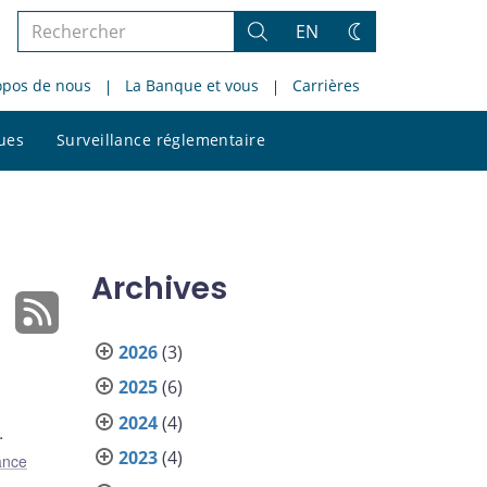
Rechercher
EN
Rechercher
Changez
dans
de
opos de nous
La Banque et vous
Carrières
le
thème
site
Rechercher
ques
Surveillance réglementaire
dans
le
site
Archives
2026
(3)
2025
(6)
2024
(4)
.
2023
(4)
nance