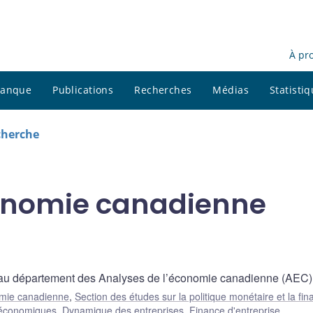
À pr
 banque
Publications
Recherches
Médias
Statisti
cherche
conomie canadienne
l au département des Analyses de l’économie canadienne (AEC)
omie canadienne
,
Section des études sur la politique monétaire et la fi
 économiques
,
Dynamique des entreprises
,
Finance d'entreprise
,