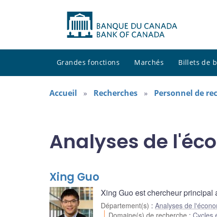
Grandes fonctions
Marchés
Billets de
Accueil
Recherches
Personnel de re
Analyses de l'é
Xing Guo
Xing Guo est chercheur principa
Département(s)
:
Analyses de l'écon
Domaine(s) de recherche
:
Cycles