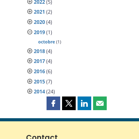
2022
(5)
2021
(2)
2020
(4)
2019
(1)
octobre
(1)
2018
(4)
2017
(4)
2016
(6)
2015
(7)
2014
(24)
Partager
Partager
Partager
Partager
cette
cette
cette
cette
page
page
page
page
sur
sur
sur
par
Facebook
X
LinkedIn
courriel
Contact