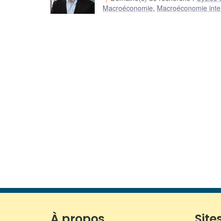
Macroéconomie
,
Macroéconomie inte
À propos
Sites