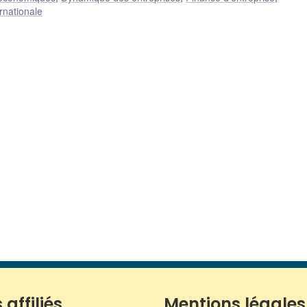
rnationale
 affiliés
Mentions légales