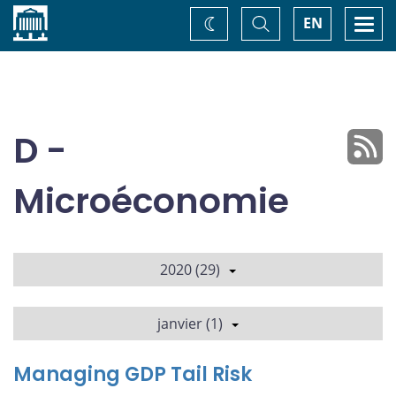
Accueil
Basculer
Togg
EN
Changez
la
navi
recherche
de
thème
D -
Microéconomie
2020 (29)
janvier (1)
Managing GDP Tail Risk