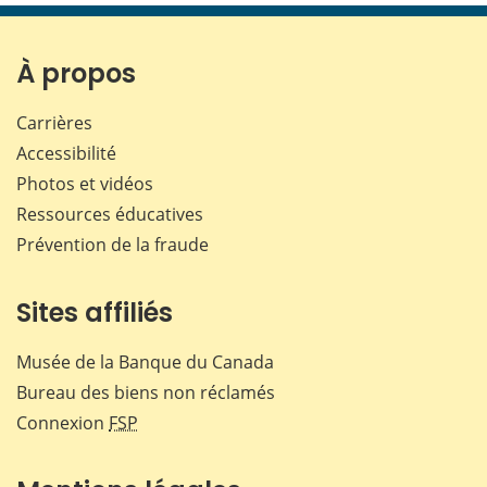
page
page
page
page
sur
sur
sur
par
Facebook
X
LinkedIn
courr
À propos
Carrières
Accessibilité
Photos et vidéos
Ressources éducatives
Prévention de la fraude
Sites affiliés
Musée de la Banque du Canada
Bureau des biens non réclamés
Connexion
FSP