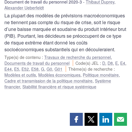
Document de travail du personnel 2020-3
Thibaut Duprey
,
Alexander Ueberfeldt
La plupart des modèles de prévisions macroéconomiques
ne tiennent pas compte du risque de crise, soit le risque
d’une baisse marquée et soudaine du produit intérieur brut
(PIB). Pourtant, les décideurs se préoccupent de ce type
de risque extrême étant donné les coûts
socioéconomiques substantiels qui en découleraient.
Type(s) de contenu
:
Travaux de recherche du personnel
,
Documents de travail du personnel
Code(s) JEL
:
D
,
D8
,
E
,
E4
,
E44
,
E5
,
E52
,
E58
,
G
,
G0
,
G01
Thème(s) de recherche
:
Modèles et outils
,
Modèles économiques
,
Politique monétaire
,
Cadre et transmission de la politique monétaire
,
Système
financier
,
Stabilité financière et risque systémique
Partager
Partager
Partager
Part
cette
cette
cette
cette