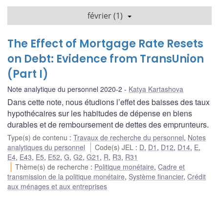
février (1)
The Effect of Mortgage Rate Resets
on Debt: Evidence from TransUnion
(Part I)
Note analytique du personnel 2020-2
Katya Kartashova
Dans cette note, nous étudions l’effet des baisses des taux
hypothécaires sur les habitudes de dépense en biens
durables et de remboursement de dettes des emprunteurs.
Type(s) de contenu
:
Travaux de recherche du personnel
,
Notes
analytiques du personnel
Code(s) JEL
:
D
,
D1
,
D12
,
D14
,
E
,
E4
,
E43
,
E5
,
E52
,
G
,
G2
,
G21
,
R
,
R3
,
R31
Thème(s) de recherche
:
Politique monétaire
,
Cadre et
transmission de la politique monétaire
,
Système financier
,
Crédit
aux ménages et aux entreprises