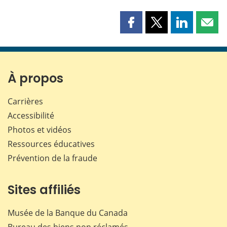
Partager
Partager
Partager
Part
cette
cette
cette
cette
page
page
page
page
sur
sur
sur
par
Facebook
X
LinkedIn
courr
À propos
Carrières
Accessibilité
Photos et vidéos
Ressources éducatives
Prévention de la fraude
Sites affiliés
Musée de la Banque du Canada
Bureau des biens non réclamés