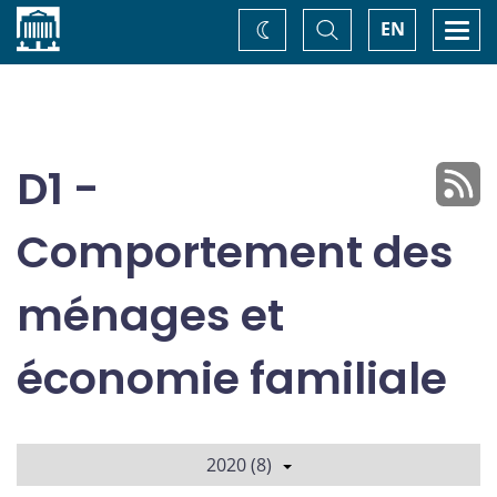
Accueil
Basculer
Togg
EN
Changez
la
navi
recherche
de
thème
D1 -
Comportement des
ménages et
économie familiale
2020 (8)