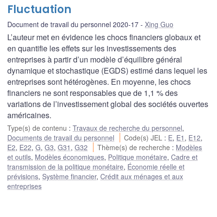
Fluctuation
Document de travail du personnel 2020-17
Xing Guo
L’auteur met en évidence les chocs financiers globaux et
en quantifie les effets sur les investissements des
entreprises à partir d’un modèle d’équilibre général
dynamique et stochastique (EGDS) estimé dans lequel les
entreprises sont hétérogènes. En moyenne, les chocs
financiers ne sont responsables que de 1,1 % des
variations de l’investissement global des sociétés ouvertes
américaines.
Type(s) de contenu
:
Travaux de recherche du personnel
,
Documents de travail du personnel
Code(s) JEL
:
E
,
E1
,
E12
,
E2
,
E22
,
G
,
G3
,
G31
,
G32
Thème(s) de recherche
:
Modèles
et outils
,
Modèles économiques
,
Politique monétaire
,
Cadre et
transmission de la politique monétaire
,
Économie réelle et
prévisions
,
Système financier
,
Crédit aux ménages et aux
entreprises