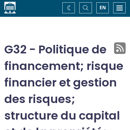
Accueil
Basculer
Togg
EN
Changez
la
navi
recherche
de
thème
G32 - Politique de
financement; risque
financier et gestion
des risques;
structure du capital