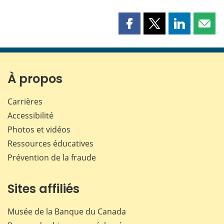
Partager
Partager
Partager
Part
cette
cette
cette
cette
page
page
page
page
sur
sur
sur
par
Facebook
X
LinkedIn
courr
À propos
Carrières
Accessibilité
Photos et vidéos
Ressources éducatives
Prévention de la fraude
Sites affiliés
Musée de la Banque du Canada