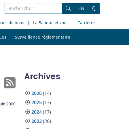
Rechercher
EN
Rechercher
Changez
dans
de
opos de nous
La Banque et vous
Carrières
le
thème
site
Rechercher
ques
Surveillance réglementaire
dans
le
site
Archives
2026
(14)
2025
(13)
juin 2020
2024
(17)
2023
(20)