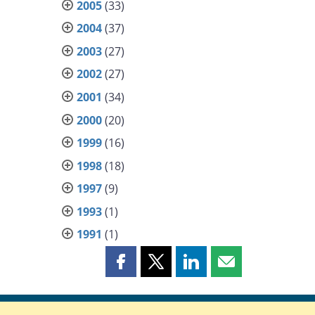
2005
(33)
2004
(37)
2003
(27)
2002
(27)
2001
(34)
2000
(20)
1999
(16)
1998
(18)
1997
(9)
1993
(1)
1991
(1)
Partager
Partager
Partager
Partager
cette
cette
cette
cette
page
page
page
page