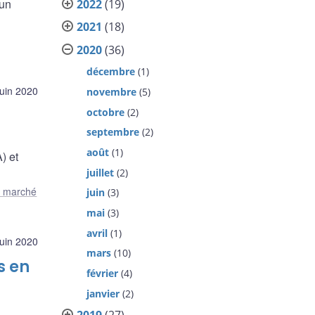
’un
2022
(19)
2021
(18)
2020
(36)
décembre
(1)
juin 2020
novembre
(5)
octobre
(2)
septembre
(2)
août
(1)
) et
juillet
(2)
le marché
juin
(3)
mai
(3)
avril
(1)
juin 2020
mars
(10)
s en
février
(4)
janvier
(2)
2019
(27)