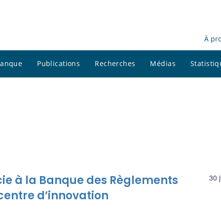
À pr
 banque
Publications
Recherches
Médias
Statisti
ie à la Banque des Règlements
30 
centre d’innovation