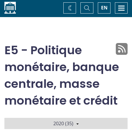
Accueil
Basculer
Togg
EN
Changez
la
navi
recherche
de
thème
E5 - Politique
monétaire, banque
centrale, masse
monétaire et crédit
2020 (35)