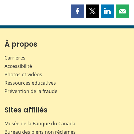
Partager
Partager
Partager
Part
cette
cette
cette
cette
page
page
page
page
sur
sur
sur
par
Facebook
X
LinkedIn
courr
À propos
Carrières
Accessibilité
Photos et vidéos
Ressources éducatives
Prévention de la fraude
Sites affiliés
Musée de la Banque du Canada
Bureau des biens non réclamés