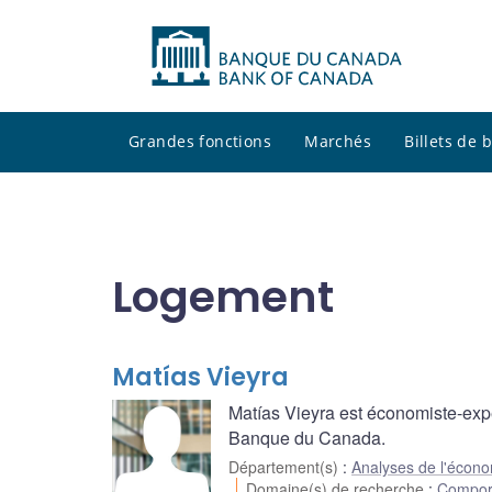
Grandes fonctions
Marchés
Billets de
Logement
Matías Vieyra
Matías Vieyra est économiste-exp
Banque du Canada.
Département(s)
:
Analyses de l'écon
Domaine(s) de recherche
:
Comport