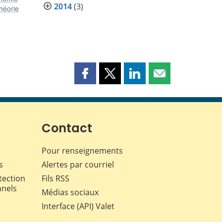
2014
(3)
héorie
Partager
Partager
Partager
Partager
cette
cette
cette
cette
page
page
page
page
sur
sur
sur
par
Facebook
X
LinkedIn
courriel
Contact
Pour renseignements
s
Alertes par courriel
tection
Fils RSS
nnels
Médias sociaux
Interface (API) Valet