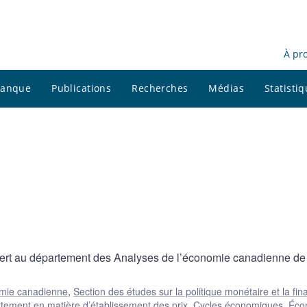
À pr
 banque
Publications
Recherches
Médias
Statisti
ert au département des Analyses de l’économie canadienne de
omie canadienne
,
Section des études sur la politique monétaire et la fi
ement en matière d’établissement des prix
,
Cycles économiques
,
Éco