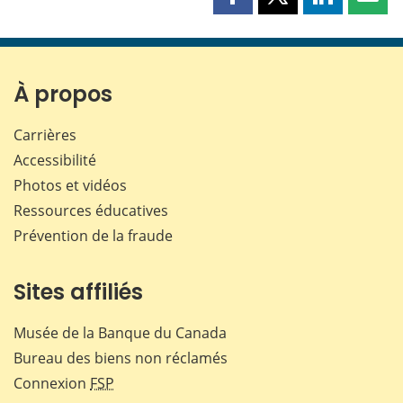
Partager
Partager
Partager
Part
cette
cette
cette
cette
page
page
page
page
sur
sur
sur
par
Facebook
X
LinkedIn
courr
À propos
Carrières
Accessibilité
Photos et vidéos
Ressources éducatives
Prévention de la fraude
Sites affiliés
Musée de la Banque du Canada
Bureau des biens non réclamés
Connexion
FSP