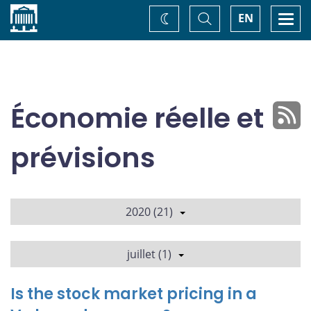
Accueil
Basculer
Togg
EN
Changez
la
navi
recherche
de
thème
Économie réelle et
prévisions
2020 (21)
juillet (1)
Is the stock market pricing in a