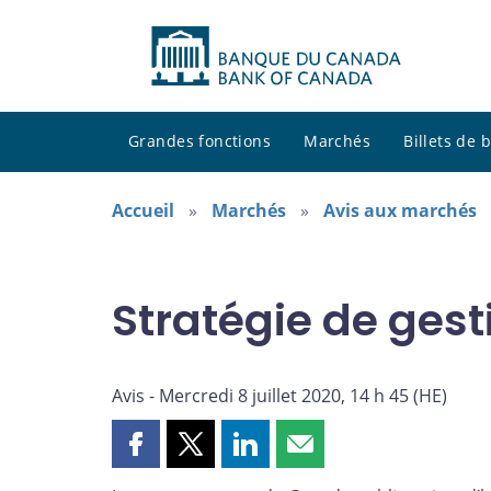
Grandes fonctions
Marchés
Billets de
Accueil
Marchés
Avis aux marchés
Stratégie de gest
Avis - Mercredi 8 juillet 2020, 14 h 45 (HE)
Partager
Partager
Partager
Partager
cette
cette
cette
cette