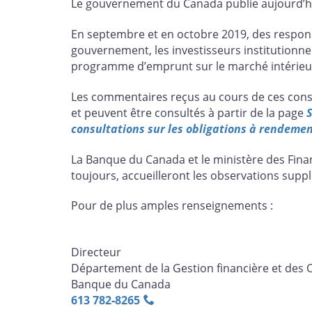
Le gouvernement du Canada publie aujourd’h
page
page
page
page
sur
sur
sur
par
En septembre et en octobre 2019, des respons
Facebook
X
LinkedIn
courriel
gouvernement, les investisseurs institutionne
programme d’emprunt sur le marché intérie
Les commentaires reçus au cours de ces consul
et peuvent être consultés à partir de la page
S
consultations sur les obligations à rendem
La Banque du Canada et le ministère des Fina
toujours, accueilleront les observations suppl
Pour de plus amples renseignements :
Directeur
Département de la Gestion financière et des 
Banque du Canada
613 782‑8265