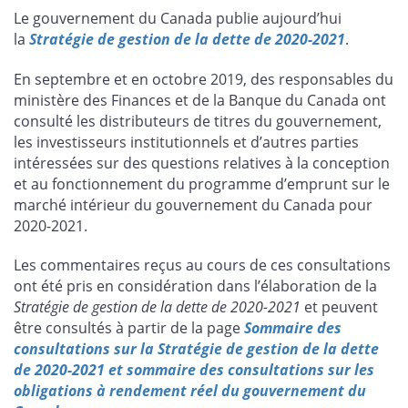
cette
cette
cette
cette
Le gouvernement du Canada publie aujourd’hui
page
page
page
page
la
Stratégie de gestion de la dette de 2020-2021
.
sur
sur
sur
par
Facebook
X
LinkedIn
courriel
En septembre et en octobre 2019, des responsables du
ministère des Finances et de la Banque du Canada ont
consulté les distributeurs de titres du gouvernement,
les investisseurs institutionnels et d’autres parties
intéressées sur des questions relatives à la conception
et au fonctionnement du programme d’emprunt sur le
marché intérieur du gouvernement du Canada pour
2020-2021.
Les commentaires reçus au cours de ces consultations
ont été pris en considération dans l’élaboration de la
Stratégie de gestion de la dette de 2020-2021
et peuvent
être consultés à partir de la page
Sommaire des
consultations sur la Stratégie de gestion de la dette
de 2020-2021 et sommaire des consultations sur les
obligations à rendement réel du gouvernement du