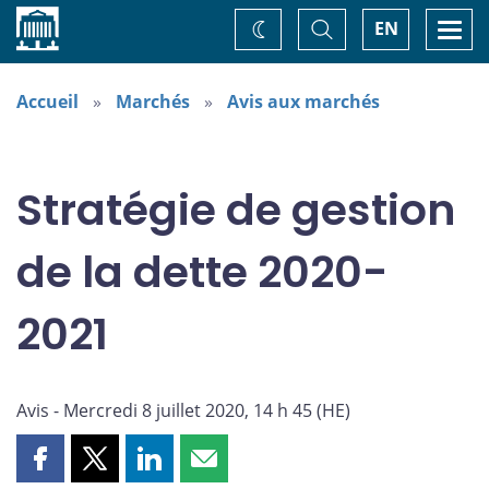
Accueil
Basculer
Togg
EN
Changez
la
navi
recherche
de
thème
Accueil
Marchés
Avis aux marchés
Stratégie de gestion
de la dette 2020-
2021
Avis - Mercredi 8 juillet 2020, 14 h 45 (HE)
Partager
Partager
Partager
Partager