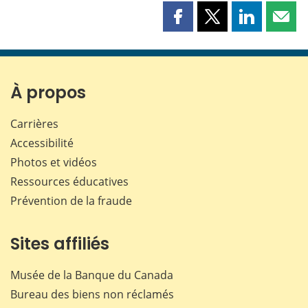
Partager
Partager
Partager
Part
cette
cette
cette
cette
page
page
page
page
sur
sur
sur
par
Facebook
X
LinkedIn
courr
À propos
Carrières
Accessibilité
Photos et vidéos
Ressources éducatives
Prévention de la fraude
Sites affiliés
Musée de la Banque du Canada
Bureau des biens non réclamés