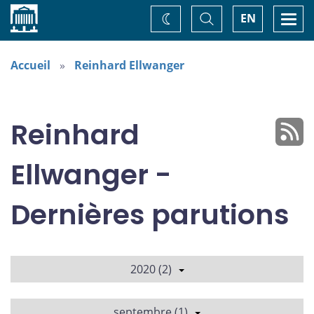
Accueil
Basculer
Togg
EN
Changez
la
navi
recherche
de
thème
Accueil
Reinhard Ellwanger
Reinhard
Ellwanger -
Dernières parutions
2020 (2)
septembre (1)