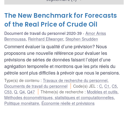
The New Benchmark for Forecasts
of the Real Price of Crude Oil
Document de travail du personnel 2020-39
Amor Aniss
Benmoussa
,
Reinhard Ellwanger
,
Stephen Snudden
Comment évaluer la qualité d’une prévision? Nous
proposons une nouvelle référence pour évaluer les
prévisions de séries de données faisant l’objet d’une
agrégation temporelle et montrons que les prix réels du
pétrole sont plus difficiles à prévoir que nous le pensions.
Type(s) de contenu
:
Travaux de recherche du personnel
,
Documents de travail du personnel
Code(s) JEL
:
C
,
C1
,
C5
,
C53
,
Q
,
Q4
,
Q47
Thème(s) de recherche
:
Modèles et outils
,
Méthodes économétriques, statistiques et computationnelles
,
Politique monétaire
,
Économie réelle et prévisions