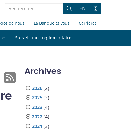
Rechercher
EN
Rechercher
Changez
dans
de
opos de nous
La Banque et vous
Carrières
le
thème
site
Rechercher
ques
Surveillance réglementaire
dans
le
site
Archives
2026
(2)
ure
2025
(2)
2023
(4)
2022
(4)
2021
(3)