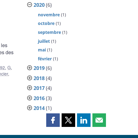
2020
(6)
novembre
(1)
octobre
(1)
septembre
(1)
juillet
(1)
 les
mai
(1)
ues des
février
(1)
92
,
G
,
2019
(6)
ncier
,
2018
(4)
2017
(4)
2016
(3)
2014
(1)
Partager
Partager
Partager
Partager
cette
cette
cette
cette
page
page
page
page