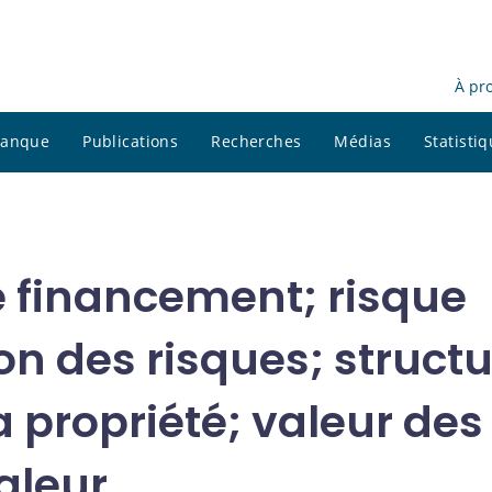
À pr
 banque
Publications
Recherches
Médias
Statisti
e financement; risque
ion des risques; struct
a propriété; valeur des
aleur