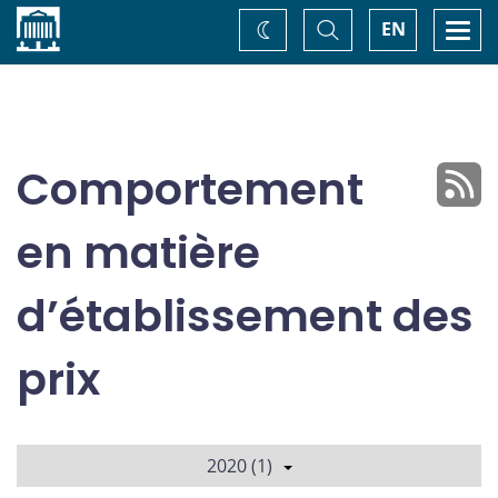
Accueil
Basculer
Togg
EN
Changez
la
navi
recherche
de
thème
Comportement
en matière
d’établissement des
prix
2020 (1)