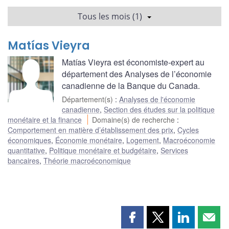
Tous les mois (1)
Matías Vieyra
Matías Vieyra est économiste-expert au
département des Analyses de l’économie
canadienne de la Banque du Canada.
Département(s)
:
Analyses de l'économie
canadienne
,
Section des études sur la politique
monétaire et la finance
Domaine(s) de recherche
:
Comportement en matière d’établissement des prix
,
Cycles
économiques
,
Économie monétaire
,
Logement
,
Macroéconomie
quantitative
,
Politique monétaire et budgétaire
,
Services
bancaires
,
Théorie macroéconomique
Partager
Partager
Partager
Part