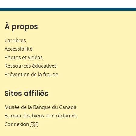
cette
cette
cette
cette
page
page
page
page
sur
sur
sur
par
Facebook
X
LinkedIn
courr
À propos
Carrières
Accessibilité
Photos et vidéos
Ressources éducatives
Prévention de la fraude
Sites affiliés
Musée de la Banque du Canada
Bureau des biens non réclamés
Connexion
FSP