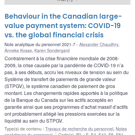
Behaviour in the Canadian large-
value payment system: COVID-19
vs. the global financial crisis
Note analytique du personnel 2021-7
Alexander Chaudhry
,
Anneke Kosse
,
Karen Sondergard
Contrairement à la crise financière mondiale de 2008-
2009, la crise causée par la pandémie de COVID-19 n’a
pas, à ses débuts, accru les niveaux de tension au sein du
Système de transfert de paiements de grande valeur
(STPGV), le système canadien de paiement de gros
montant. Les changements rapides apportés à la politique
de la Banque du Canada sur les actifs acceptés en
garantie ainsi que ses programmes d’achat massif d’actifs
ont probablement allégé les pressions exercées sur la
liquidité au sein du STPGV.
Type(s) de contenu
:
Travaux de recherche du personnel
,
Notes
analytiques du personnel
Code(s) JEL
:
E
,
E4
,
E42
,
E5
,
E51
,