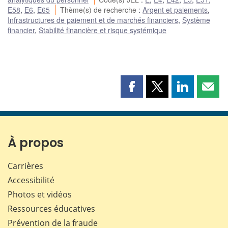
E58
,
E6
,
E65
Thème(s) de recherche
:
Argent et paiements
,
Infrastructures de paiement et de marchés financiers
,
Système
financier
,
Stabilité financière et risque systémique
Partager
Partager
Partager
Part
cette
cette
cette
cette
page
page
page
page
sur
sur
sur
par
Facebook
X
LinkedIn
courr
À propos
Carrières
Accessibilité
Photos et vidéos
Ressources éducatives
Prévention de la fraude