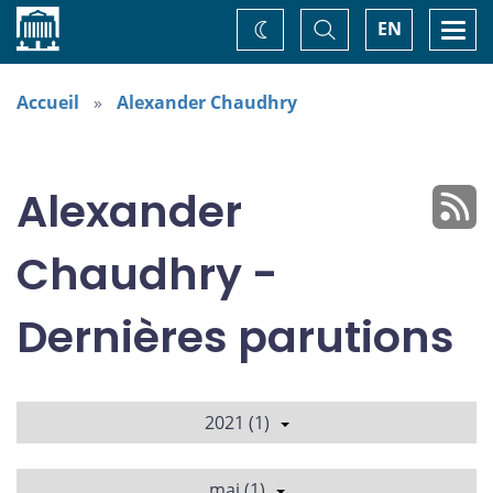
Accueil
Basculer
Togg
EN
Changez
la
navi
recherche
de
thème
Accueil
Alexander Chaudhry
Alexander
Chaudhry -
Dernières parutions
2021 (1)
mai (1)