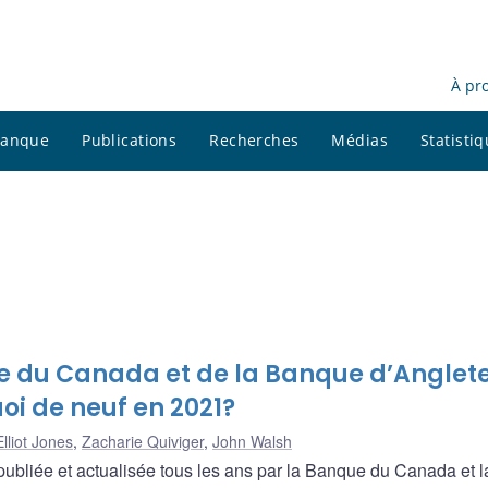
À pr
 banque
Publications
Recherches
Médias
Statisti
e du Canada et de la Banque d’Anglet
uoi de neuf en 2021?
Elliot Jones
,
Zacharie Quiviger
,
John Walsh
ubliée et actualisée tous les ans par la Banque du Canada et l