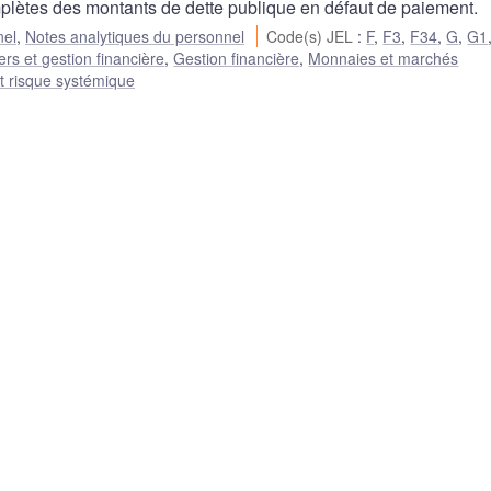
mplètes des montants de dette publique en défaut de paiement.
nel
,
Notes analytiques du personnel
Code(s) JEL
:
F
,
F3
,
F34
,
G
,
G1
rs et gestion financière
,
Gestion financière
,
Monnaies et marchés
 et risque systémique