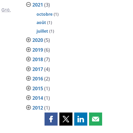
2021
(3)
,
G10
,
octobre
(1)
août
(1)
juillet
(1)
2020
(5)
2019
(6)
2018
(7)
2017
(4)
2016
(2)
2015
(1)
2014
(1)
2012
(1)
Partager
Partager
Partager
Partager
cette
cette
cette
cette