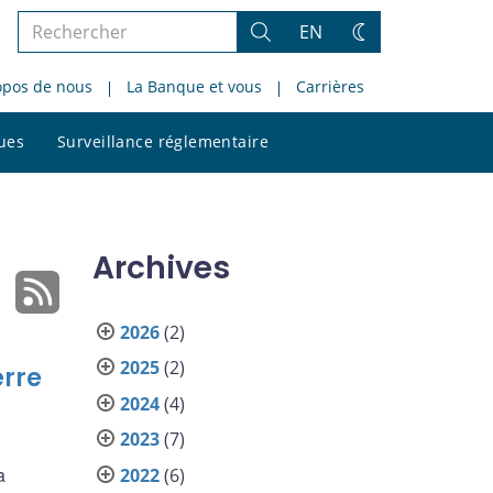
Rechercher
EN
Rechercher
Changez
dans
de
opos de nous
La Banque et vous
Carrières
le
thème
site
Rechercher
ques
Surveillance réglementaire
dans
le
site
Archives
2026
(2)
2025
(2)
erre
2024
(4)
2023
(7)
a
2022
(6)