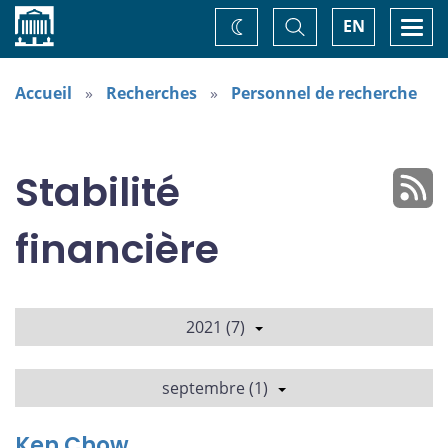
Accueil
Basculer
Togg
EN
Changez
la
navi
recherche
de
thème
Accueil
Recherches
Personnel de recherche
Stabilité
financière
2021 (7)
septembre (1)
Ken Chow