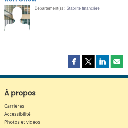
Département(s)
:
Stabilité financière
Partager
Partager
Partager
Part
cette
cette
cette
cette
page
page
page
page
sur
sur
sur
par
Facebook
X
LinkedIn
courr
À propos
Carrières
Accessibilité
Photos et vidéos