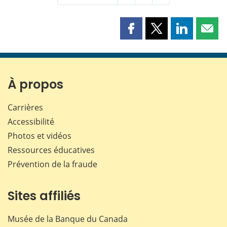
Partager
Partager
Partager
Part
cette
cette
cette
cette
page
page
page
page
sur
sur
sur
par
Facebook
X
LinkedIn
courr
À propos
Carrières
Accessibilité
Photos et vidéos
Ressources éducatives
Prévention de la fraude
Sites affiliés
Musée de la Banque du Canada