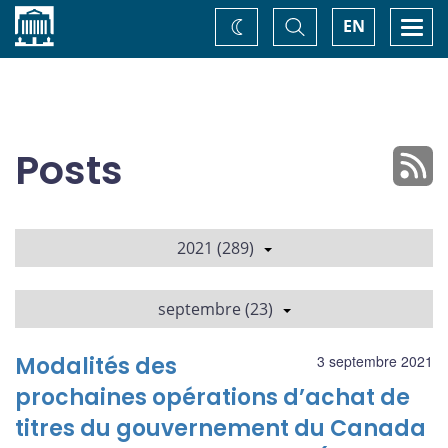
Accueil
Basculer
Togg
EN
Changez
la
navi
recherche
de
thème
Posts
2021 (289)
septembre (23)
Modalités des
3 septembre 2021
prochaines opérations d’achat de
titres du gouvernement du Canada