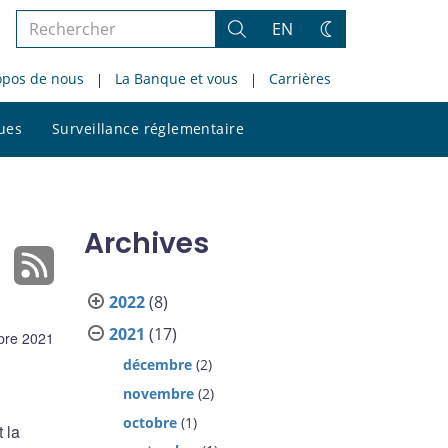
Rechercher
EN
Rechercher
Changez
dans
de
opos de nous
La Banque et vous
Carrières
le
thème
site
Rechercher
ques
Surveillance réglementaire
dans
le
site
Archives
2022
(8)
2021
(17)
bre 2021
décembre
(2)
novembre
(2)
octobre
(1)
 la