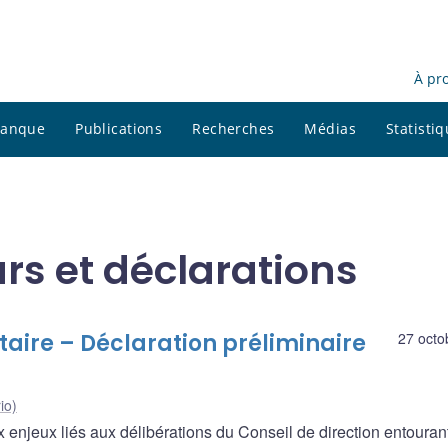
À pr
 banque
Publications
Recherches
Médias
Statisti
rs et déclarations
taire – Déclaration préliminaire
27 octo
io)
x enjeux liés aux délibérations du Conseil de direction entourant