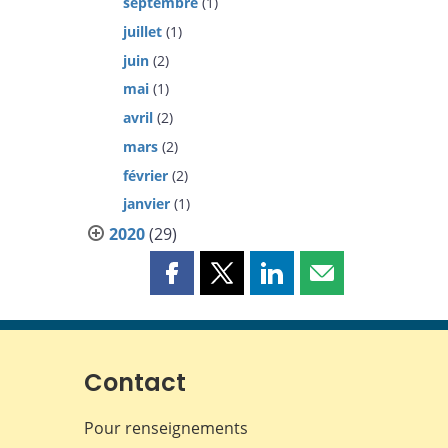
septembre
(1)
juillet
(1)
juin
(2)
mai
(1)
avril
(2)
mars
(2)
février
(2)
janvier
(1)
2020
(29)
Partager
Partager
Partager
Partager
cette
cette
cette
cette
page
page
page
page
sur
sur
sur
par
Facebook
X
LinkedIn
courriel
Contact
Pour renseignements