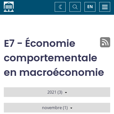
Accueil
Basculer
Togg
EN
Changez
la
navi
recherche
de
thème
E7 - Économie
comportementale
en macroéconomie
2021 (3)
novembre (1)