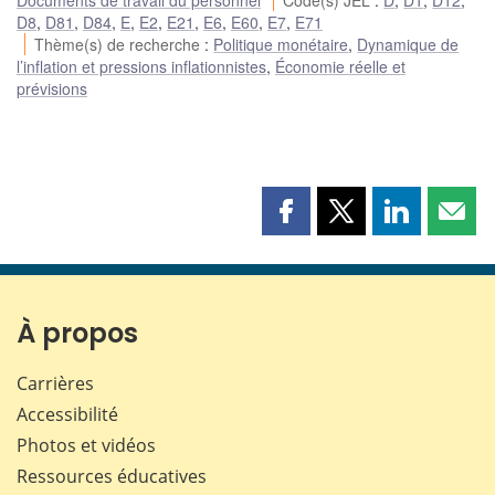
D8
,
D81
,
D84
,
E
,
E2
,
E21
,
E6
,
E60
,
E7
,
E71
Thème(s) de recherche
:
Politique monétaire
,
Dynamique de
l’inflation et pressions inflationnistes
,
Économie réelle et
prévisions
Partager
Partager
Partager
Part
cette
cette
cette
cette
page
page
page
page
sur
sur
sur
par
Facebook
X
LinkedIn
courr
À propos
Carrières
Accessibilité
Photos et vidéos
Ressources éducatives