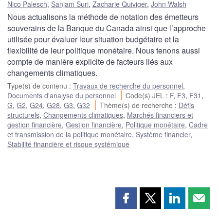
Nico Palesch
,
Sanjam Suri
,
Zacharie Quiviger
,
John Walsh
Nous actualisons la méthode de notation des émetteurs
souverains de la Banque du Canada ainsi que l’approche
utilisée pour évaluer leur situation budgétaire et la
flexibilité de leur politique monétaire. Nous tenons aussi
compte de manière explicite de facteurs liés aux
changements climatiques.
Type(s) de contenu
:
Travaux de recherche du personnel
,
Documents d'analyse du personnel
Code(s) JEL
:
F
,
F3
,
F31
,
G
,
G2
,
G24
,
G28
,
G3
,
G32
Thème(s) de recherche
:
Défis
structurels
,
Changements climatiques
,
Marchés financiers et
gestion financière
,
Gestion financière
,
Politique monétaire
,
Cadre
et transmission de la politique monétaire
,
Système financier
,
Stabilité financière et risque systémique
Partager
Partager
Partager
Part
cette
cette
cette
cette