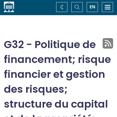
Accueil
Basculer
Togg
EN
Changez
la
navi
recherche
de
thème
G32 - Politique de
financement; risque
financier et gestion
des risques;
structure du capital