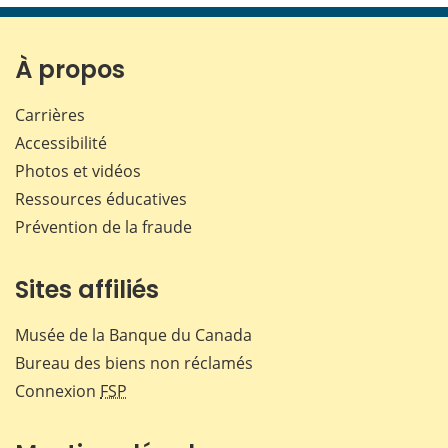
page
page
page
page
sur
sur
sur
par
Facebook
X
LinkedIn
courr
À propos
Carrières
Accessibilité
Photos et vidéos
Ressources éducatives
Prévention de la fraude
Sites affiliés
Musée de la Banque du Canada
Bureau des biens non réclamés
Connexion
FSP