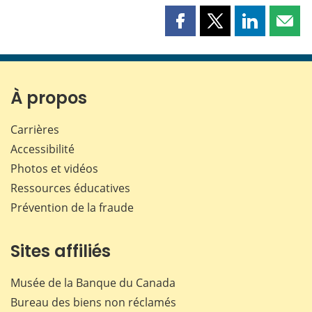
Partager
Partager
Partager
Part
cette
cette
cette
cette
page
page
page
page
sur
sur
sur
par
Facebook
X
LinkedIn
courr
À propos
Carrières
Accessibilité
Photos et vidéos
Ressources éducatives
Prévention de la fraude
Sites affiliés
Musée de la Banque du Canada
Bureau des biens non réclamés