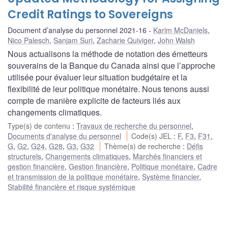
Credit Ratings to Sovereigns
Document d’analyse du personnel 2021-16
Karim McDaniels
,
Nico Palesch
,
Sanjam Suri
,
Zacharie Quiviger
,
John Walsh
Nous actualisons la méthode de notation des émetteurs
souverains de la Banque du Canada ainsi que l’approche
utilisée pour évaluer leur situation budgétaire et la
flexibilité de leur politique monétaire. Nous tenons aussi
compte de manière explicite de facteurs liés aux
changements climatiques.
Type(s) de contenu
:
Travaux de recherche du personnel
,
Documents d'analyse du personnel
Code(s) JEL
:
F
,
F3
,
F31
,
G
,
G2
,
G24
,
G28
,
G3
,
G32
Thème(s) de recherche
:
Défis
structurels
,
Changements climatiques
,
Marchés financiers et
gestion financière
,
Gestion financière
,
Politique monétaire
,
Cadre
et transmission de la politique monétaire
,
Système financier
,
Stabilité financière et risque systémique