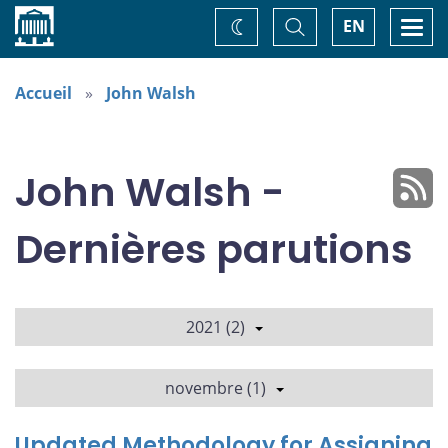
Accueil
Basculer
Togg
EN
Changez
la
navi
recherche
de
thème
Accueil
John Walsh
John Walsh -
Dernières parutions
2021 (2)
novembre (1)
Updated Methodology for Assigning