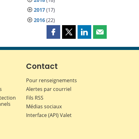
2017
(17)
2016
(22)
Partager
Partager
Partager
Partager
cette
cette
cette
cette
page
page
page
page
sur
sur
sur
par
Facebook
X
LinkedIn
courriel
Contact
Pour renseignements
s
Alertes par courriel
tection
Fils RSS
nnels
Médias sociaux
Interface (API) Valet