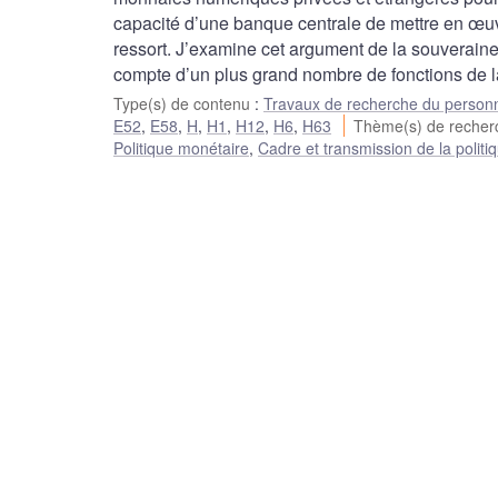
capacité d’une banque centrale de mettre en œuvr
ressort. J’examine cet argument de la souveraine
compte d’un plus grand nombre de fonctions de l
Type(s) de contenu
:
Travaux de recherche du person
E52
,
E58
,
H
,
H1
,
H12
,
H6
,
H63
Thème(s) de reche
Politique monétaire
,
Cadre et transmission de la polit