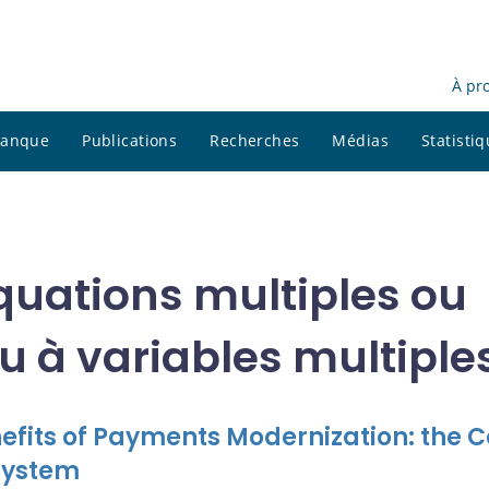
À pr
 banque
Publications
Recherches
Médias
Statisti
quations multiples ou
u à variables multiple
efits of Payments Modernization: the 
System