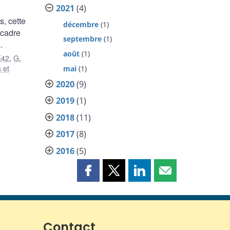
2021
(4)
, cette
décembre
(1)
 cadre
septembre
(1)
.
août
(1)
E42
,
G
,
 et
mai
(1)
2020
(9)
2019
(1)
2018
(11)
2017
(8)
2016
(5)
Partager
Partager
Partager
Partager
cette
cette
cette
cette
page
page
page
page
sur
sur
sur
par
Facebook
X
LinkedIn
courriel
Contact