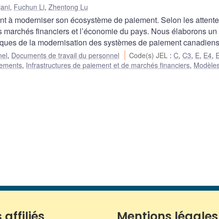
jani
,
Fuchun Li
,
Zhentong Lu
ant à moderniser son écosystème de paiement. Selon les attentes
es marchés financiers et l’économie du pays. Nous élaborons un
iques de la modernisation des systèmes de paiement canadiens
nel
,
Documents de travail du personnel
Code(s) JEL
:
C
,
C3
,
E
,
E4
,
iements
,
Infrastructures de paiement et de marchés financiers
,
Modèles
 affiliés
Mentions légales