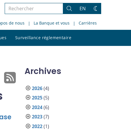
Rechercher
EN
Rechercher
Changez
dans
de
opos de nous
La Banque et vous
Carrières
le
thème
site
Rechercher
ques
Surveillance réglementaire
dans
le
site
Archives
2026
(4)
s
2025
(5)
2024
(6)
Case
2023
(7)
2022
(1)