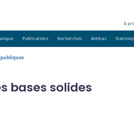
À pr
 banque
Publications
Recherches
Médias
Statisti
s publiques
es bases solides