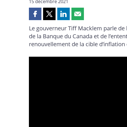
15 décembre 2021
Partager
Partager
Partager
Partager
cette
cette
cette
cette
Le gouverneur Tiff Macklem parle de 
page
page
page
page
de la Banque du Canada et de l’entent
sur
sur
sur
par
Facebook
X
LinkedIn
courriel
renouvellement de la cible d’inflation