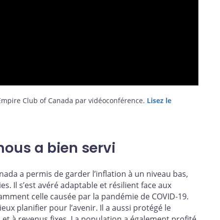
’Empire Club of Canada par vidéoconférence.
Lisez le
 nous a bien servi
Canada a permis de garder l’inflation à un niveau bas,
s. Il s’est avéré adaptable et résilient face aux
amment celle causée par la pandémie de COVID‑19.
ux planifier pour l’avenir. Il a aussi protégé le
 et à revenus fixes. La population a également profité