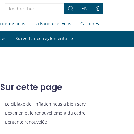
Rechercher
EN
Rechercher
Changez
dans
de
opos de nous
La Banque et vous
Carrières
le
thème
site
Rechercher
ques
Surveillance réglementaire
dans
le
site
Sur cette page
Le ciblage de l’inflation nous a bien servi
L’examen et le renouvellement du cadre
L’entente renouvelée