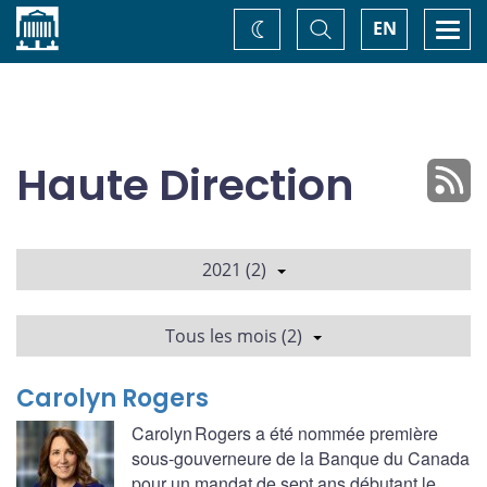
Accueil
Basculer
Togg
EN
Changez
la
navi
recherche
de
thème
Haute Direction
2021 (2)
Tous les mois (2)
Carolyn Rogers
Carolyn Rogers a été nommée première
sous-gouverneure de la Banque du Canada
pour un mandat de sept ans débutant le