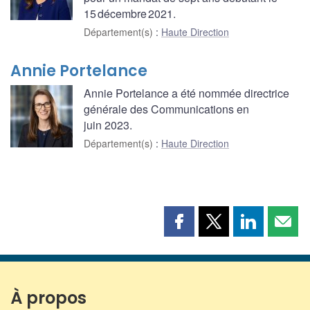
15 décembre 2021.
Département(s)
:
Haute Direction
Annie Portelance
Annie Portelance a été nommée directrice
générale des Communications en
juin 2023.
Département(s)
:
Haute Direction
Partager
Partager
Partager
Part
cette
cette
cette
cette
page
page
page
page
sur
sur
sur
par
Facebook
X
LinkedIn
courr
À propos