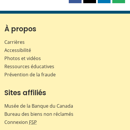
cette
cette
cette
cette
page
page
page
page
sur
sur
sur
par
Facebook
X
LinkedIn
courr
À propos
Carrières
Accessibilité
Photos et vidéos
Ressources éducatives
Prévention de la fraude
Sites affiliés
Musée de la Banque du Canada
Bureau des biens non réclamés
Connexion
FSP