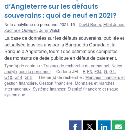
d’Angleterre sur les défauts
souverains : quoi de neuf en 2021?
Note analytique du personnel 2021-15
David Beers
,
Elliot Jones
,
Zacharie Quiviger
,
John Walsh
La base de données sur les défauts souverains, publiée et
actualisée tous les ans par la Banque du Canada et la
Banque d’Angleterre, fournit des estimations complètes
des montants de dette publique en défaut de paiement.
Type(s) de contenu
:
Travaux de recherche du personnel
,
Notes
analytiques du personnel
Code(s) JEL
:
F
,
F3
,
F34
,
G
,
G1
,
G10
,
G14
,
G15
Thème(s) de recherche
:
Marchés financiers et
gestion financière
,
Gestion financière
,
Monnaies et marchés
internationaux
,
Système financier
,
Stabilité financière et risque
systémique
Partager
Partager
Partager
Part