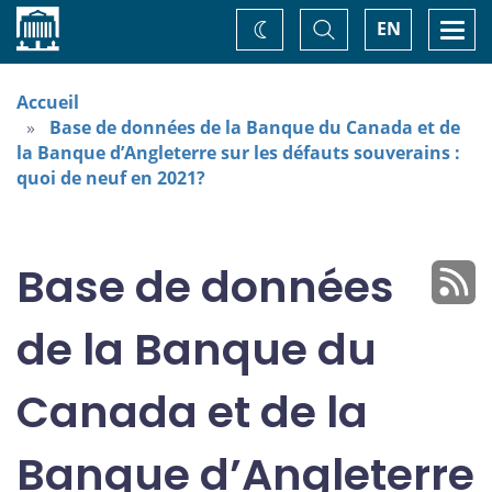
Accueil
Basculer
Togg
EN
Changez
la
navi
recherche
de
thème
Accueil
Base de données de la Banque du Canada et de
la Banque d’Angleterre sur les défauts souverains :
quoi de neuf en 2021?
Base de données
de la Banque du
Canada et de la
Banque d’Angleterre