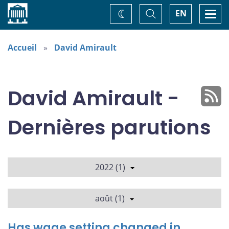
Accueil
Basculer
Togg
EN
Changez
la
navi
recherche
de
thème
Accueil
David Amirault
David Amirault -
Dernières parutions
2022 (1)
août (1)
Has wage setting changed in