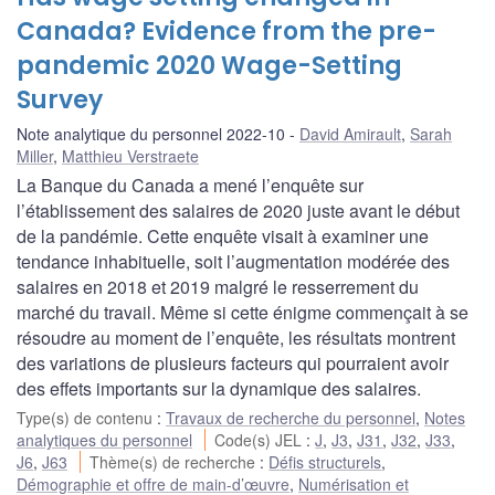
Canada? Evidence from the pre-
pandemic 2020 Wage-Setting
Survey
Note analytique du personnel 2022-10
David Amirault
,
Sarah
Miller
,
Matthieu Verstraete
La Banque du Canada a mené l’enquête sur
l’établissement des salaires de 2020 juste avant le début
de la pandémie. Cette enquête visait à examiner une
tendance inhabituelle, soit l’augmentation modérée des
salaires en 2018 et 2019 malgré le resserrement du
marché du travail. Même si cette énigme commençait à se
résoudre au moment de l’enquête, les résultats montrent
des variations de plusieurs facteurs qui pourraient avoir
des effets importants sur la dynamique des salaires.
Type(s) de contenu
:
Travaux de recherche du personnel
,
Notes
analytiques du personnel
Code(s) JEL
:
J
,
J3
,
J31
,
J32
,
J33
,
J6
,
J63
Thème(s) de recherche
:
Défis structurels
,
Démographie et offre de main-d’œuvre
,
Numérisation et