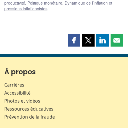
productivité
,
Politique monétaire
,
Dynamique de l’inflation et
pressions inflationnistes
Partager
Partager
Partager
Part
cette
cette
cette
cette
page
page
page
page
sur
sur
sur
par
Facebook
X
LinkedIn
courr
À propos
Carrières
Accessibilité
Photos et vidéos
Ressources éducatives
Prévention de la fraude