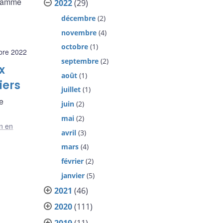
ogramme
2022
(29)
décembre
(2)
novembre
(4)
octobre
(1)
bre 2022
septembre
(2)
x
août
(1)
iers
juillet
(1)
e
juin
(2)
mai
(2)
n en
avril
(3)
mars
(4)
février
(2)
janvier
(5)
2021
(46)
2020
(111)
2019
(11)