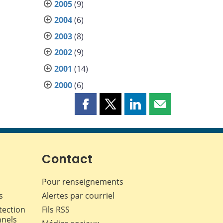
2005
(9)
2004
(6)
2003
(8)
2002
(9)
2001
(14)
2000
(6)
Partager
Partager
Partager
Partager
cette
cette
cette
cette
page
page
page
page
sur
sur
sur
par
Facebook
X
LinkedIn
courriel
Contact
Pour renseignements
s
Alertes par courriel
tection
Fils RSS
nnels