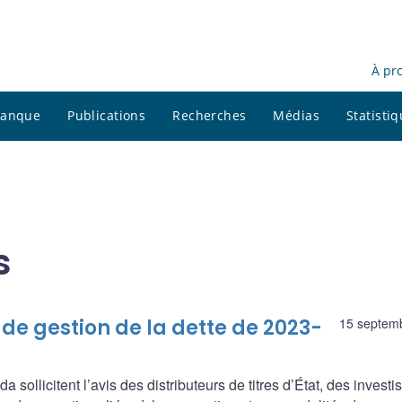
À pr
 banque
Publications
Recherches
Médias
Statisti
s
 de gestion de la dette de 2023-
15 septem
ollicitent l’avis des distributeurs de titres d’État, des investi