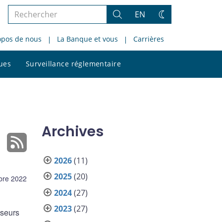
Rechercher
EN
Rechercher
Changez
dans
de
opos de nous
La Banque et vous
Carrières
le
thème
site
Rechercher
ques
Surveillance réglementaire
dans
le
site
Archives
2026
(11)
2025
(20)
bre 2022
2024
(27)
2023
(27)
sseurs