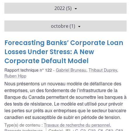
2022 (5)
octobre (1)
Forecasting Banks’ Corporate Loan
Losses Under Stress: A New
Corporate Default Model
Rapport technique n° 122
Gabriel Bruneau
,
Thibaut Duprey
,
Ruben Hipp
Nous présentons un nouveau modèle de défaillance des
entreprises, un des fondements de l’infrastructure de la
Banque du Canada permettant de soumettre les banques à
des tests de résistance. Le modèle est utilisé pour prévoir
les pertes sur prêts aux entreprises que le secteur bancaire
canadien est susceptible de subir en période de tension.
Type(s) de contenu
:
Travaux de recherche du personnel
,
Rapports techniques
Code(s) JEL
:
C
,
C2
,
C22
,
C5
,
C52
,
C53
,