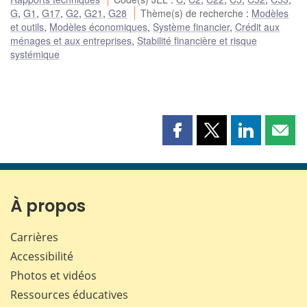
G
,
G1
,
G17
,
G2
,
G21
,
G28
Thème(s) de recherche
:
Modèles
et outils
,
Modèles économiques
,
Système financier
,
Crédit aux
ménages et aux entreprises
,
Stabilité financière et risque
systémique
Partager
Partager
Partager
Part
cette
cette
cette
cette
page
page
page
page
sur
sur
sur
par
Facebook
X
LinkedIn
courr
À propos
Carrières
Accessibilité
Photos et vidéos
Ressources éducatives