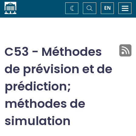
Accueil
Basculer
Togg
EN
Changez
la
navi
recherche
de
thème
C53 - Méthodes
de prévision et de
prédiction;
méthodes de
simulation