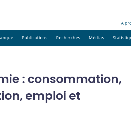
À pr
 banque
Publications
Recherches
Médias
Statisti
mie : consommation,
ion, emploi et