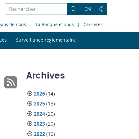
Rechercher
EN
Rechercher
Changez
dans
de
opos de nous
La Banque et vous
Carrières
le
thème
site
Rechercher
ques
Surveillance réglementaire
dans
le
site
Archives
2026
(14)
2025
(13)
2024
(20)
2023
(20)
2022
(16)