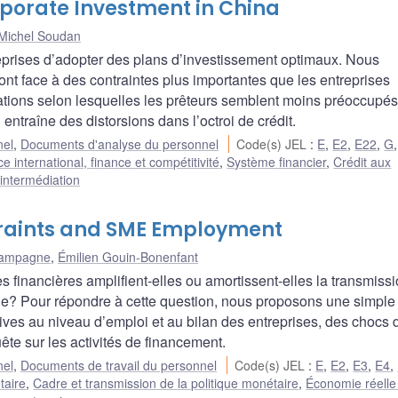
rporate Investment in China
Michel Soudan
reprises d’adopter des plans d’investissement optimaux. Nous
ont face à des contraintes plus importantes que les entreprises
ations selon lesquelles les prêteurs semblent moins préoccupés
 entraîne des distorsions dans l’octroi de crédit.
nel
,
Documents d'analyse du personnel
Code(s) JEL
:
E
,
E2
,
E22
,
G
international, finance et compétitivité
,
Système financier
,
Crédit aux
t intermédiation
traints and SME Employment
hampagne
,
Émilien Gouin-Bonenfant
s financières amplifient-elles ou amortissent-elles la transmiss
elle? Pour répondre à cette question, nous proposons une simple
ves au niveau d’emploi et au bilan des entreprises, des chocs 
te sur les activités de financement.
nel
,
Documents de travail du personnel
Code(s) JEL
:
E
,
E2
,
E3
,
E4
,
taire
,
Cadre et transmission de la politique monétaire
,
Économie réelle