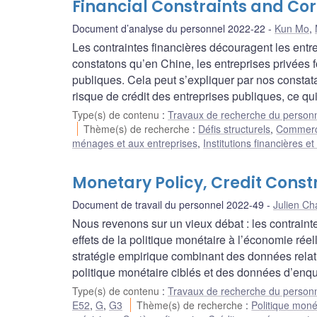
Financial Constraints and Co
Document d’analyse du personnel 2022-22
Kun Mo
,
Les contraintes financières découragent les ent
constatons qu’en Chine, les entreprises privées f
publiques. Cela peut s’expliquer par nos constat
risque de crédit des entreprises publiques, ce qui
Type(s) de contenu
:
Travaux de recherche du person
Thème(s) de recherche
:
Défis structurels
,
Commerce 
ménages et aux entreprises
,
Institutions financières e
Monetary Policy, Credit Cons
Document de travail du personnel 2022-49
Julien C
Nous revenons sur un vieux débat : les contrainte
effets de la politique monétaire à l’économie ré
stratégie empirique combinant des données relati
politique monétaire ciblés et des données d’enquê
Type(s) de contenu
:
Travaux de recherche du person
E52
,
G
,
G3
Thème(s) de recherche
:
Politique moné