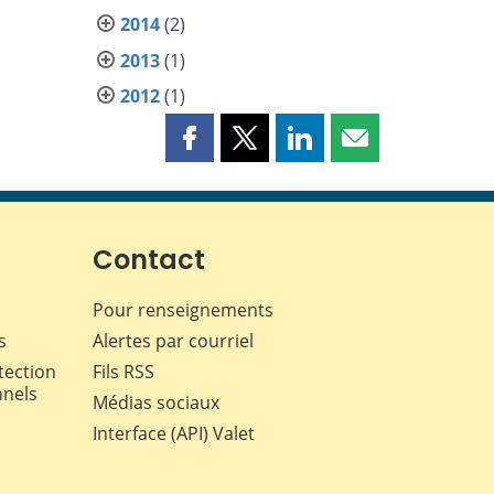
2014
(2)
2013
(1)
2012
(1)
Partager
Partager
Partager
Partager
cette
cette
cette
cette
page
page
page
page
sur
sur
sur
par
Facebook
X
LinkedIn
courriel
Contact
Pour renseignements
s
Alertes par courriel
tection
Fils RSS
nnels
Médias sociaux
Interface (API) Valet