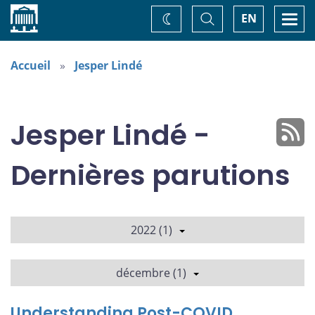
Accueil
Basculer
Togg
EN
Changez
la
navi
recherche
de
thème
Accueil
Jesper Lindé
Jesper Lindé -
Dernières parutions
2022 (1)
décembre (1)
Understanding Post-COVID