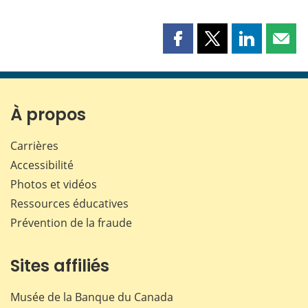
Partager
Partager
Partager
Part
cette
cette
cette
cette
page
page
page
page
sur
sur
sur
par
Facebook
X
LinkedIn
courr
À propos
Carrières
Accessibilité
Photos et vidéos
Ressources éducatives
Prévention de la fraude
Sites affiliés
Musée de la Banque du Canada