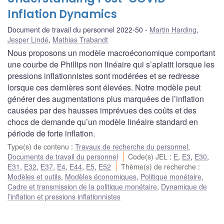
Inflation Dynamics
Document de travail du personnel 2022-50
Martin Harding
,
Jesper Lindé
,
Mathias Trabandt
Nous proposons un modèle macroéconomique comportant
une courbe de Phillips non linéaire qui s’aplatit lorsque les
pressions inflationnistes sont modérées et se redresse
lorsque ces dernières sont élevées. Notre modèle peut
générer des augmentations plus marquées de l’inflation
causées par des hausses imprévues des coûts et des
chocs de demande qu’un modèle linéaire standard en
période de forte inflation.
Type(s) de contenu
:
Travaux de recherche du personnel
,
Documents de travail du personnel
Code(s) JEL
:
E
,
E3
,
E30
,
E31
,
E32
,
E37
,
E4
,
E44
,
E5
,
E52
Thème(s) de recherche
:
Modèles et outils
,
Modèles économiques
,
Politique monétaire
,
Cadre et transmission de la politique monétaire
,
Dynamique de
l’inflation et pressions inflationnistes