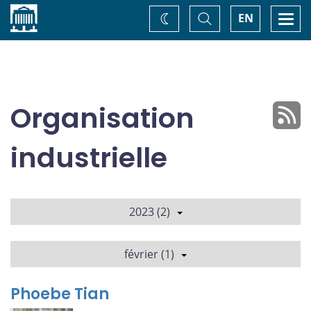
Accueil
Basculer
Togg
EN
Changez
la
navi
recherche
de
thème
Organisation
industrielle
2023 (2)
février (1)
Phoebe Tian