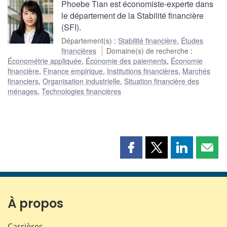
Phoebe Tian est économiste-experte dans
le département de la Stabilité financière
(SFI).
Département(s)
:
Stabilité financière
,
Études
financières
Domaine(s) de recherche
:
Économétrie appliquée
,
Économie des paiements
,
Économie
financière
,
Finance empirique
,
Institutions financières
,
Marchés
financiers
,
Organisation industrielle
,
Situation financière des
ménages
,
Technologies financières
Partager
Partager
Partager
Part
cette
cette
cette
cette
page
page
page
page
sur
sur
sur
par
Facebook
X
LinkedIn
courr
À propos
Carrières