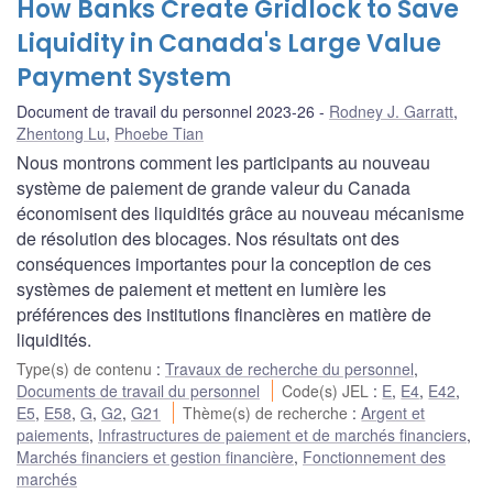
How Banks Create Gridlock to Save
Liquidity in Canada's Large Value
Payment System
Document de travail du personnel 2023-26
Rodney J. Garratt
,
Zhentong Lu
,
Phoebe Tian
Nous montrons comment les participants au nouveau
système de paiement de grande valeur du Canada
économisent des liquidités grâce au nouveau mécanisme
de résolution des blocages. Nos résultats ont des
conséquences importantes pour la conception de ces
systèmes de paiement et mettent en lumière les
préférences des institutions financières en matière de
liquidités.
Type(s) de contenu
:
Travaux de recherche du personnel
,
Documents de travail du personnel
Code(s) JEL
:
E
,
E4
,
E42
,
E5
,
E58
,
G
,
G2
,
G21
Thème(s) de recherche
:
Argent et
paiements
,
Infrastructures de paiement et de marchés financiers
,
Marchés financiers et gestion financière
,
Fonctionnement des
marchés