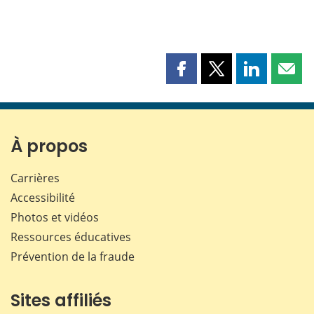
Partager
Partager
Partager
Part
cette
cette
cette
cette
page
page
page
page
sur
sur
sur
par
Facebook
X
LinkedIn
courr
À propos
Carrières
Accessibilité
Photos et vidéos
Ressources éducatives
Prévention de la fraude
Sites affiliés