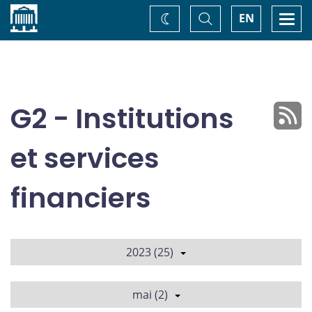
Accueil
Basculer
Togg
EN
Changez
la
navi
recherche
de
thème
G2 - Institutions
et services
financiers
2023 (25)
mai (2)