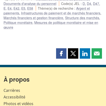
Documents d'analyse du personnel
Code(s) JEL
:
D
,
D4
,
D47
,
E
,
E4
,
E42
,
E5
,
E58
Thème(s) de recherche
:
Argent et
paiements
,
Infrastructures de paiement et de marchés financiers
,
Marchés financiers et gestion financière
,
Structure des marchés
,
Politique monétaire
,
Mesures de politique monétaire et mise en
œuvre
Partager
Partager
Partager
Part
cette
cette
cette
cette
page
page
page
page
sur
sur
sur
par
Facebook
X
LinkedIn
courr
À propos
Carrières
Accessibilité
Photos et vidéos