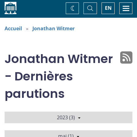
Accueil
Basculer
Togg
EN
Changez
la
navi
recherche
de
thème
Accueil
Jonathan Witmer
Jonathan Witmer
- Dernières
parutions
2023 (3)
mai (1)