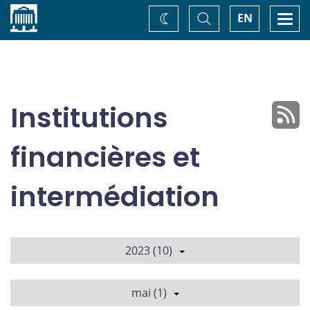
Accueil
Basculer
Togg
EN
Changez
la
navi
recherche
de
thème
Institutions
financières et
intermédiation
2023 (10)
mai (1)