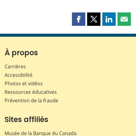
Partager
Partager
Partager
Part
cette
cette
cette
cette
page
page
page
page
sur
sur
sur
par
Facebook
X
LinkedIn
courr
À propos
Carrières
Accessibilité
Photos et vidéos
Ressources éducatives
Prévention de la fraude
Sites affiliés
Musée de la Banque du Canada