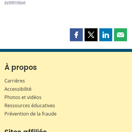
systémique
Partager
Partager
Partager
Part
cette
cette
cette
cette
page
page
page
page
sur
sur
sur
par
Facebook
X
LinkedIn
courr
À propos
Carrières
Accessibilité
Photos et vidéos
Ressources éducatives
Prévention de la fraude