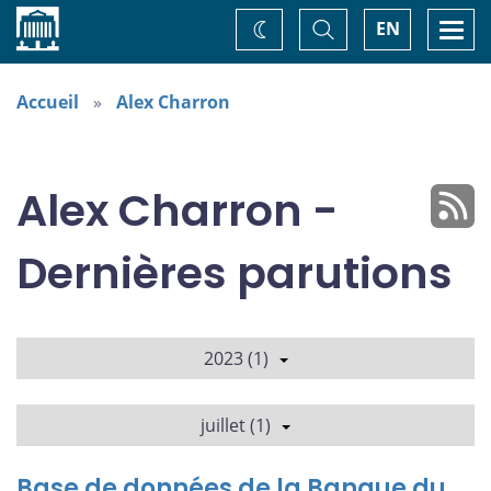
Accueil
Basculer
Togg
EN
Changez
la
navi
recherche
de
thème
Accueil
Alex Charron
Alex Charron -
Dernières parutions
2023 (1)
juillet (1)
Base de données de la Banque du