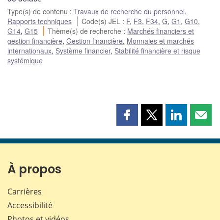
Type(s) de contenu
:
Travaux de recherche du personnel
,
Rapports techniques
Code(s) JEL
:
F
,
F3
,
F34
,
G
,
G1
,
G10
,
G14
,
G15
Thème(s) de recherche
:
Marchés financiers et
gestion financière
,
Gestion financière
,
Monnaies et marchés
internationaux
,
Système financier
,
Stabilité financière et risque
systémique
Partager
Partager
Partager
Part
cette
cette
cette
cette
page
page
page
page
sur
sur
sur
par
Facebook
X
LinkedIn
courr
À propos
Carrières
Accessibilité
Photos et vidéos