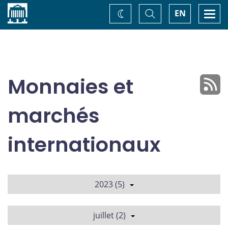
Accueil
Basculer
Togg
EN
Changez
la
navi
recherche
de
thème
Monnaies et
marchés
internationaux
2023 (5)
juillet (2)